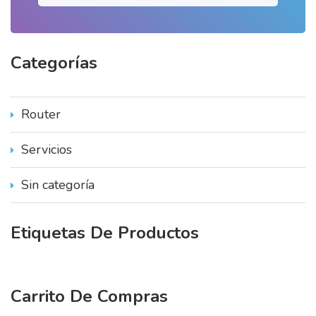
s
c
a
r
Categorías
p
o
r
:
Router
Servicios
Sin categoría
Etiquetas
De
Productos
Carrito
De
Compras