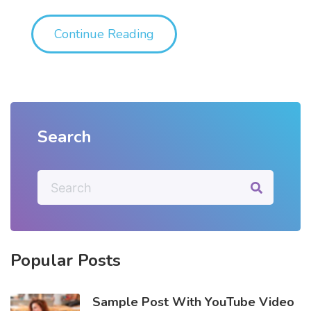
"Sample Post With YouTub
Continue Reading
Search
S
e
a
r
c
h
Popular
Posts
f
o
r
Sample Post With YouTube Video
: