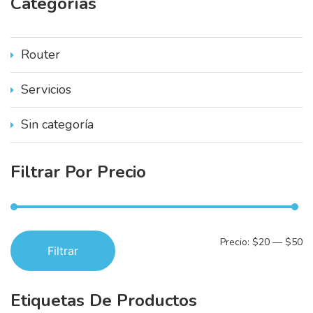
Categorías
p
o
r
:
Router
Servicios
Sin categoría
Filtrar
Por
Precio
P
P
Precio:
$20
—
$50
Filtrar
r
r
e
e
Etiquetas
De
Productos
c
c